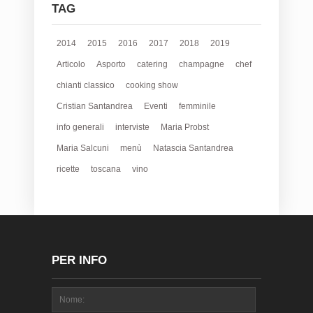
TAG
2014
2015
2016
2017
2018
2019
Articolo
Asporto
catering
champagne
chef
chianti classico
cooking show
Cristian Santandrea
Eventi
femminile
info generali
interviste
Maria Probst
Maria Salcuni
menù
Natascia Santandrea
ricette
toscana
vino
PER INFO