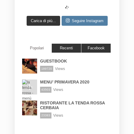
Carica di più...
Seguire Instagram
Popolari
Recenti
Facebook
GUESTBOOK
Views
189720
MENU’ PRIMAVERA 2020
Views
43503
RISTORANTE LA TENDA ROSSA
CERBAIA
Views
23383