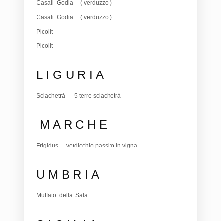
Casali Godia ( verduzzo )
Casali Godia ( verduzzo )
Picolit
Picolit
L I G U R I A
Sciachetrà – 5 terre sciachetrà –
M A R C H E
Frigidus – verdicchio passito in vigna –
U M B R I A
Muffato della Sala