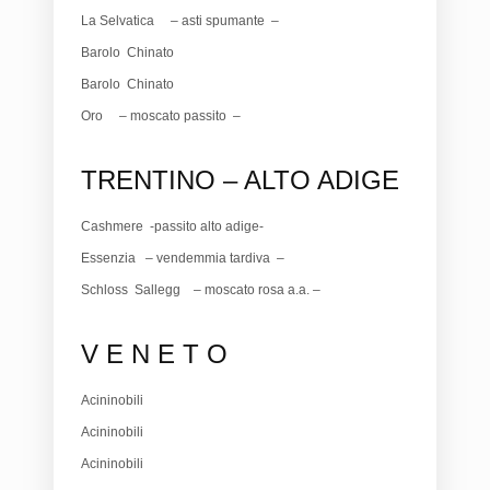
La Selvatica – asti spumante –
Barolo Chinato
Barolo Chinato
Oro – moscato passito –
TRENTINO – ALTO ADIGE
Cashmere -passito alto adige-
Essenzia – vendemmia tardiva –
Schloss Sallegg – moscato rosa a.a. –
V E N E T O
Acininobili
Acininobili
Acininobili