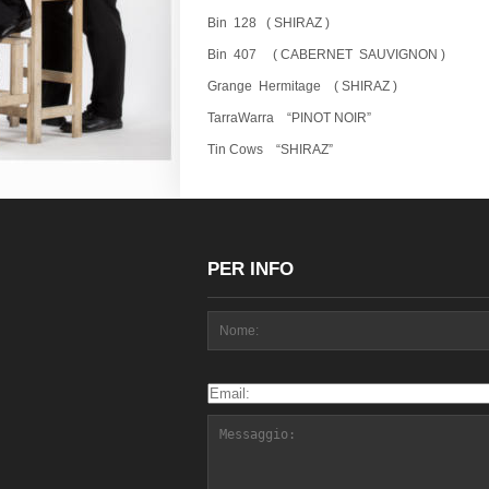
Bin 128
( SHIRAZ )
Bin 407
( CABERNET SAUVIGNON )
Grange Hermitage
( SHIRAZ )
TarraWarra
“PINOT NOIR”
Tin Cows
“SHIRAZ”
PER INFO