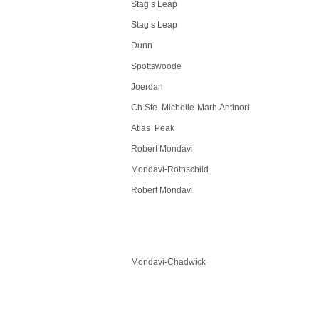
Stag’s Leap
Stag’s Leap
Dunn
Spottswoode
Joerdan
Ch.Ste. Michelle-Marh.Antinori
Atlas Peak
Robert Mondavi
Mondavi-Rothschild
Robert Mondavi
Mondavi-Chadwick