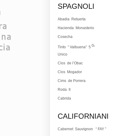
SPAGNOLI
Abadia Retuerta
Hacienda Monasterio
Cosecha
0
Tinto
“ Valbuena”
5
“
Unico
Clos de l’Obac
Clos Mogador
Cims de Porrera
Roda
II
Cabrida
CALIFORNIANI
Cabernet Sauvignon
“ FAY ”