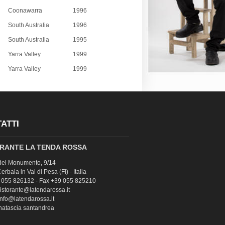
Coonawarra
1996
South Australia
1996
South Australia
1995
Yarra Valley
1999
Yarra Valley
1999
ATTI
RANTE LA TENDA ROSSA
del Monumento, 9/14
rbaia in Val di Pesa (FI) - Italia
9 055 826132 - Fax +39 055 825210
ristorante@latendarossa.it
info@latendarossa.it
 natascia santandrea