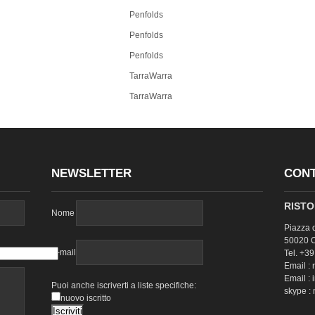
Penfolds
Penfolds
Penfolds
TarraWarra
TarraWarra
NEWSLETTER
CONT
RISTO
Nome
Piazza 
50020 Ce
E-mail
Tel. +3
Email : 
Email : 
Puoi anche iscriverti a liste specifiche:
skype :
nuovo iscritto