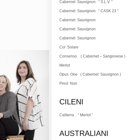
Cabernet Sauvignon
“ S.L.V. ”
Cabernet Sauvignon
“ CASK 23 ”
Cabernet Sauvignon
Cabernet Sauvignon
Cabernet Sauvignon
Col Solare
Consenso
( Cabernet – Sangiovese )
Merlot
Opus One
( Cabernet Sauvignon )
Pinot Noir
CILENI
Caliterra
“ Merlot ”
AUSTRALIANI