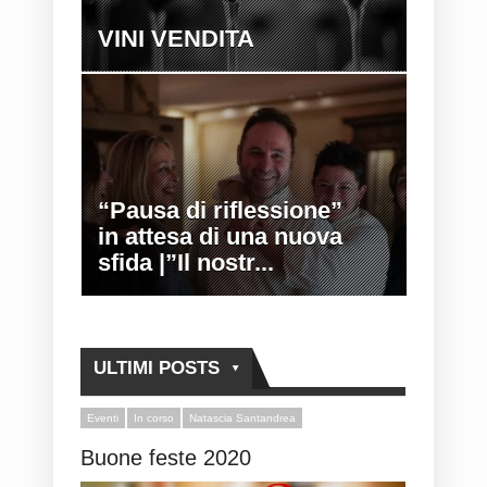
VINI VENDITA
“Pausa di riflessione”
in attesa di una nuova
sfida |”Il nostr...
ULTIMI POSTS
Eventi
In corso
Natascia Santandrea
Buone feste 2020