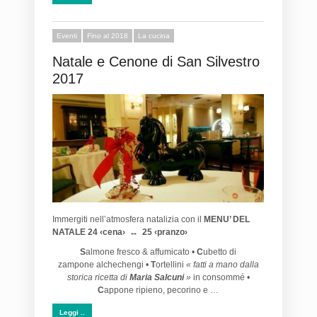
Eventi
Fino al 2018
La cucina
Natale e Cenone di San Silvestro
2017
Immergiti nell’atmosfera natalizia con il
MENU’ DEL
NATALE
24 ‹cena› ↔ 25 ‹pranzo›
S
almone fresco & affumicato •
C
ubetto di
zampone alchechengi •
T
ortellini
« fatti a mano dalla
storica ricetta di
Maria Salcuni
»
in consommé •
C
appone ripieno, pecorino e …
Leggi ..