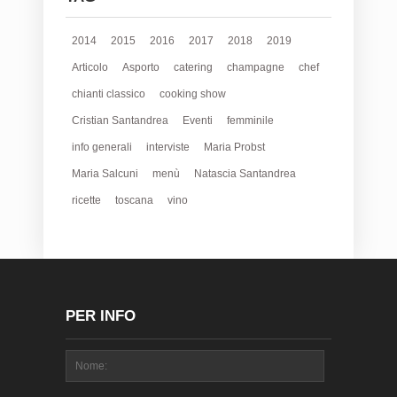
2014
2015
2016
2017
2018
2019
Articolo
Asporto
catering
champagne
chef
chianti classico
cooking show
Cristian Santandrea
Eventi
femminile
info generali
interviste
Maria Probst
Maria Salcuni
menù
Natascia Santandrea
ricette
toscana
vino
PER INFO