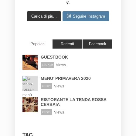
Carica di più...
Seguire Instagram
Popolari
Recenti
Facebook
GUESTBOOK
Views
189719
MENU’ PRIMAVERA 2020
Views
43501
RISTORANTE LA TENDA ROSSA
CERBAIA
Views
23381
TAG