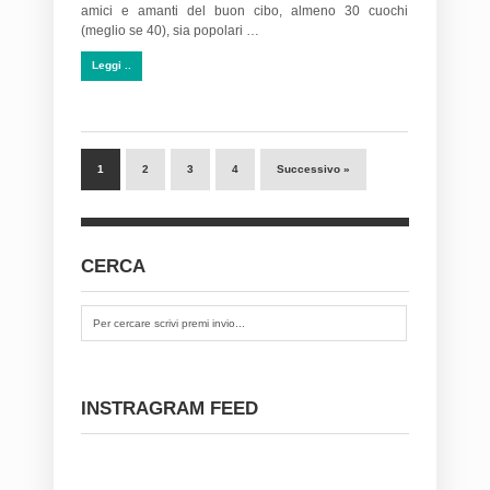
amici e amanti del buon cibo, almeno 30 cuochi
(meglio se 40), sia popolari …
Leggi ..
1
2
3
4
Successivo »
CERCA
INSTRAGRAM FEED