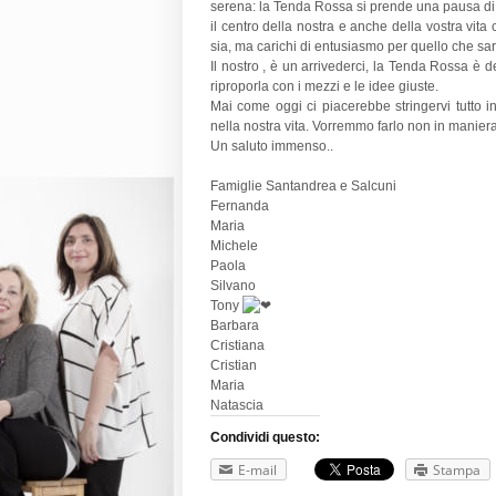
serena: la Tenda Rossa si prende una pausa di r
il centro della nostra e anche della vostra vita
sia, ma carichi di entusiasmo per quello che sarà
Il nostro , è un arrivederci, la Tenda Rossa è 
riproporla con i mezzi e le idee giuste.
Mai come oggi ci piacerebbe stringervi tutto 
nella nostra vita. Vorremmo farlo non in maniera 
Un saluto immenso..
Famiglie Santandrea e Salcuni
Fernanda
Maria
Michele
Paola
Silvano
Tony
Barbara
Cristiana
Cristian
Maria
Natascia
Condividi questo:
E-mail
Stampa