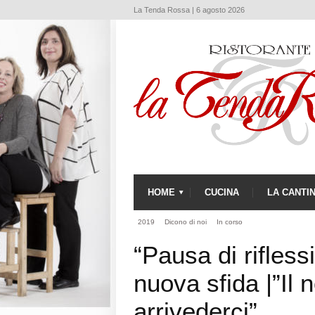
La Tenda Rossa | 6 agosto 2026
HOME
CUCINA
LA CANTI
2019
Dicono di noi
In corso
“Pausa di rifless
nuova sfida |”Il 
arrivederci”