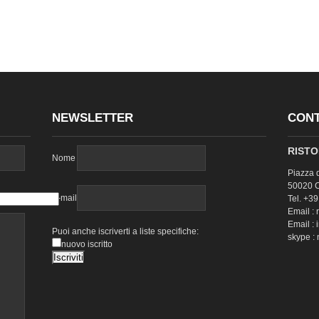
NEWSLETTER
CONT
RISTO
Nome
Piazza 
50020 Ce
E-mail
Tel. +3
Email : 
Email : 
Puoi anche iscriverti a liste specifiche:
skype :
nuovo iscritto