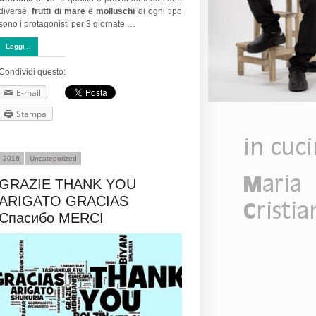
diverse,
frutti di mare
e
molluschi
di ogni tipo
sono i protagonisti per 3 giornate …
Leggi ..
Condividi questo:
E-mail
Stampa
2016
Uncategorized
GRAZIE THANK YOU
ARIGATO GRACIAS
Спасибо MERCI