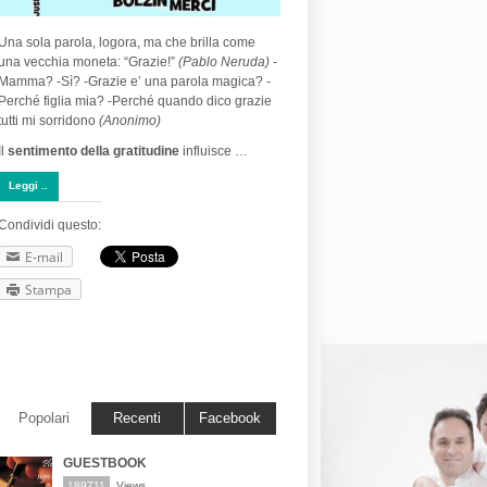
Una sola parola, logora, ma che brilla come
una vecchia moneta: “Grazie!”
(Pablo Neruda)
-
Mamma? -Sì? -Grazie e’ una parola magica? -
Perché figlia mia? -Perché quando dico grazie
tutti mi sorridono
(Anonimo)
Il
sentimento della gratitudine
influisce …
Leggi ..
Condividi questo:
E-mail
Stampa
Popolari
Recenti
Facebook
GUESTBOOK
189711
Views