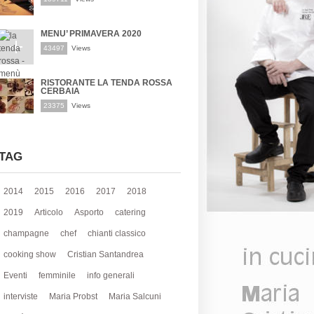
MENU’ PRIMAVERA 2020
43497
Views
RISTORANTE LA TENDA ROSSA
CERBAIA
23375
Views
TAG
2014
2015
2016
2017
2018
2019
Articolo
Asporto
catering
champagne
chef
chianti classico
cooking show
Cristian Santandrea
Eventi
femminile
info generali
interviste
Maria Probst
Maria Salcuni