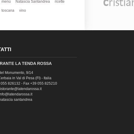
menù
Natascia Santandrea
ricette
toscana
vino
ATTI
RANTE LA TENDA ROSSA
del Monumento, 9/14
rbaia in Val di Pesa (FI) - Italia
9 055 826132 - Fax +39 055 825210
ristorante@latendarossa.it
info@latendarossa.it
 natascia santandrea