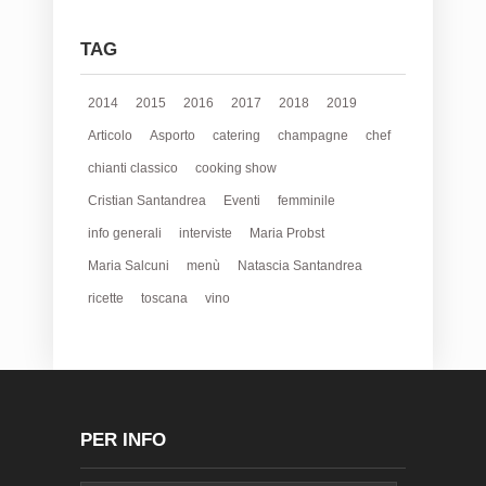
TAG
2014
2015
2016
2017
2018
2019
Articolo
Asporto
catering
champagne
chef
chianti classico
cooking show
Cristian Santandrea
Eventi
femminile
info generali
interviste
Maria Probst
Maria Salcuni
menù
Natascia Santandrea
ricette
toscana
vino
PER INFO