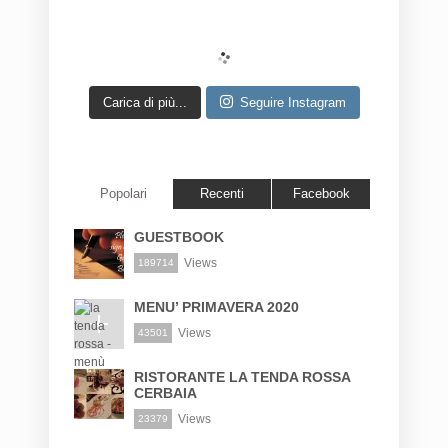
Carica di più...
Seguire Instagram
Popolari
Recenti
Facebook
GUESTBOOK
Views
189714
MENU’ PRIMAVERA 2020
Views
43501
RISTORANTE LA TENDA ROSSA
CERBAIA
Views
23379