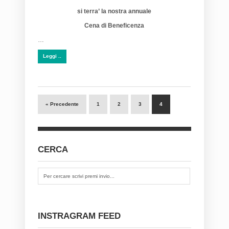
si terra’ la nostra annuale
Cena di Beneficenza
…
Leggi ..
« Precedente
1
2
3
4
CERCA
INSTRAGRAM FEED