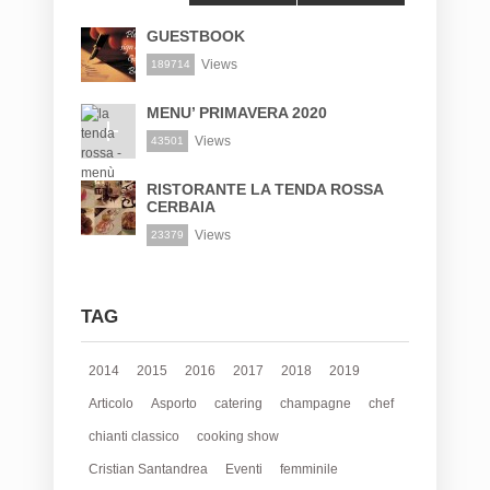
GUESTBOOK
Views
189714
MENU’ PRIMAVERA 2020
Views
43501
RISTORANTE LA TENDA ROSSA
CERBAIA
Views
23379
TAG
2014
2015
2016
2017
2018
2019
Articolo
Asporto
catering
champagne
chef
chianti classico
cooking show
Cristian Santandrea
Eventi
femminile