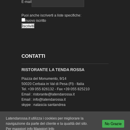
E-mail
Puoi anche iscriverti a liste specifiche:
nuovo iscritto
CONTATTI
RISTORANTE LA TENDA ROSSA
Piazza del Monumento, 9/14
50020 Cerbaia in Val di Pesa (FI) - Italia
Tel. +39 055 826132 - Fax +39 055 825210
Email : ristorante@latendarossa.it
Email : info@latendarossa.it
skype : natascia santandrea
Latendarossa.it utilizza i cookies per migliorare la
No Grazie
navigazione da parte del cliente e la qualità del sito.
Per maggiori info
Maggiori Info