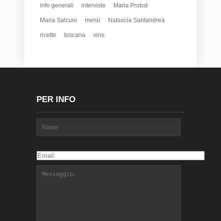
info generali
interviste
Maria Probst
Maria Salcuni
menù
Natascia Santandrea
ricette
toscana
vino
PER INFO