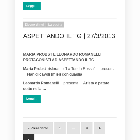
Leggi ..
Dicono di noi
La cucina
ASPETTANDO IL TG | 27/3/2013
MARIA PROBST E LEONARDO ROMANELLI
PROTAGONISTI AD ASPETTANDO IL TG
Maria Probst
ristorante “La Tenda Rossa” presenta
Flan di cavoli (miei) con quaglia
Leonardo Romanelli
presenta
Arista e patate
cotte nella …
Leggi ..
« Precedente
1
…
3
4
5