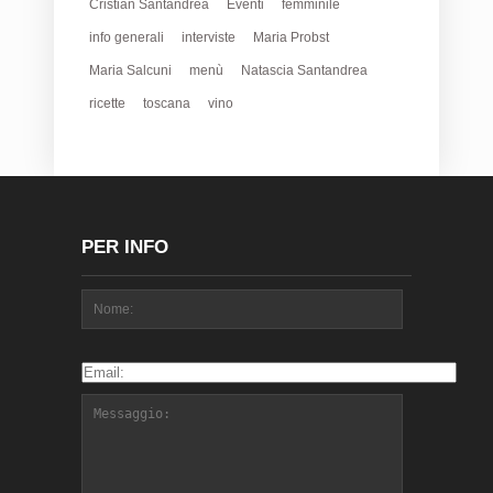
Cristian Santandrea
Eventi
femminile
info generali
interviste
Maria Probst
Maria Salcuni
menù
Natascia Santandrea
ricette
toscana
vino
PER INFO