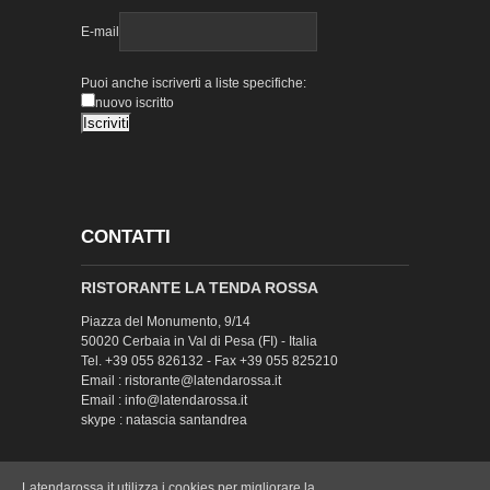
E-mail
Puoi anche iscriverti a liste specifiche:
nuovo iscritto
CONTATTI
RISTORANTE LA TENDA ROSSA
Piazza del Monumento, 9/14
50020 Cerbaia in Val di Pesa (FI) - Italia
Tel. +39 055 826132 - Fax +39 055 825210
Email : ristorante@latendarossa.it
Email : info@latendarossa.it
skype : natascia santandrea
Latendarossa.it utilizza i cookies per migliorare la