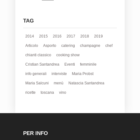
TAG
2014
2015
2016
2017
2018
2019
Articolo
Asporto
catering
champagne
chef
chianti classico
cooking show
Cristian Santandrea
Eventi
femminile
info generali
interviste
Maria Probst
Maria Salcuni
menù
Natascia Santandrea
ricette
toscana
vino
PER INFO