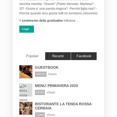
vecchia moneta: “Grazie!”
(Pablo Neruda)
-Mamma? -
Sì? -Grazie e’ una parola magica? -Perché figlia mia? -
Perché quando dico grazie tutti mi sorridono
(Anonimo)
Il
sentimento della gratitudine
influisce …
Leggi ..
Popolari
Recenti
Facebook
GUESTBOOK
Views
189721
MENU’ PRIMAVERA 2020
Views
43505
RISTORANTE LA TENDA ROSSA
CERBAIA
Views
23383