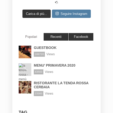
Carica di più...
Seguire Instagram
Popolari
Recenti
Facebook
GUESTBOOK
Views
189720
MENU’ PRIMAVERA 2020
Views
43503
RISTORANTE LA TENDA ROSSA
CERBAIA
Views
23383
TAG