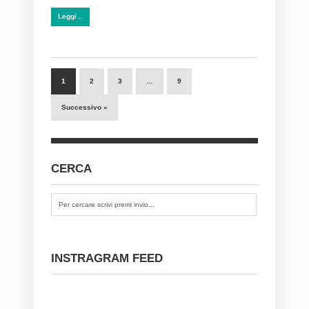
Leggi ..
1
2
3
…
9
Successivo »
CERCA
INSTRAGRAM FEED