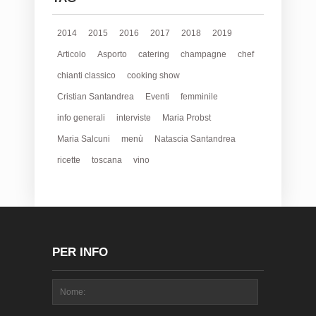
2014
2015
2016
2017
2018
2019
Articolo
Asporto
catering
champagne
chef
chianti classico
cooking show
Cristian Santandrea
Eventi
femminile
info generali
interviste
Maria Probst
Maria Salcuni
menù
Natascia Santandrea
ricette
toscana
vino
PER INFO