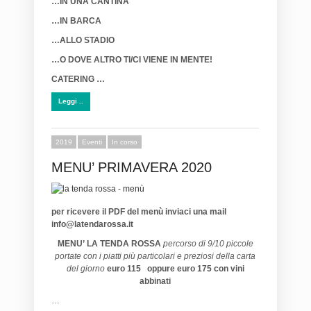
…IN UNA CANTINA
…IN BARCA
…ALLO STADIO
…O DOVE ALTRO TI/CI VIENE IN MENTE!
CATERING …
Leggi ..
2019
Eventi
In corso
MENU’ PRIMAVERA 2020
per ricevere il PDF del menù inviaci una mail
info@latendarossa.it
MENU’ LA TENDA ROSSA
percorso di 9/10 piccole
portate con i piatti più particolari e preziosi della carta
del giorno
euro 115 oppure euro 175 con vini
abbinati
…