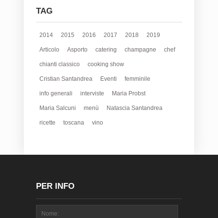
TAG
2014
2015
2016
2017
2018
2019
Articolo
Asporto
catering
champagne
chef
chianti classico
cooking show
Cristian Santandrea
Eventi
femminile
info generali
interviste
Maria Probst
Maria Salcuni
menù
Natascia Santandrea
ricette
toscana
vino
PER INFO