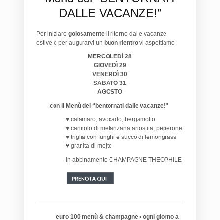
DALLE VACANZE!”
Per iniziare
golosamente
il ritorno dalle vacanze
estive e per augurarvi un
buon rientro
vi aspettiamo
MERCOLEDÌ 28
GIOVEDÌ 29
VENERDÌ 30
SABATO 31
AGOSTO
con il Menù del “bentornati dalle vacanze!”
♥ calamaro, avocado, bergamotto
♥ cannolo di melanzana arrostita, peperone
♥ triglia con funghi e succo di lemongrass
♥ granita di mojto
in abbinamento CHAMPAGNE THEOPHILE
euro 100 menù & champagne • ogni giorno a