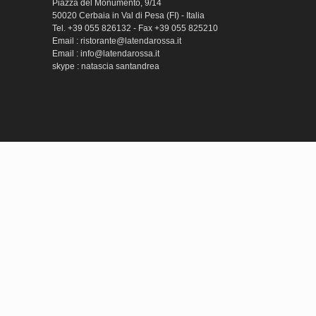
Piazza del Monumento, 9/14
50020 Cerbaia in Val di Pesa (FI) - Italia
Tel. +39 055 826132 - Fax +39 055 825210
Email : ristorante@latendarossa.it
Email : info@latendarossa.it
skype : natascia santandrea