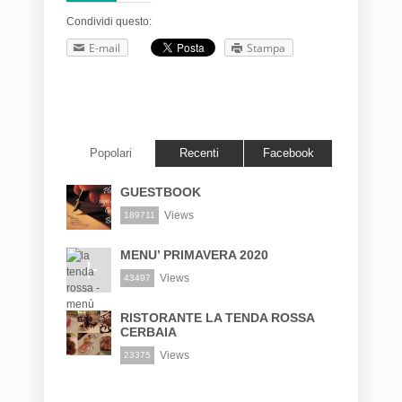
Condividi questo:
E-mail
Stampa
Popolari
Recenti
Facebook
GUESTBOOK
Views
189711
MENU’ PRIMAVERA 2020
Views
43497
RISTORANTE LA TENDA ROSSA
CERBAIA
Views
23375