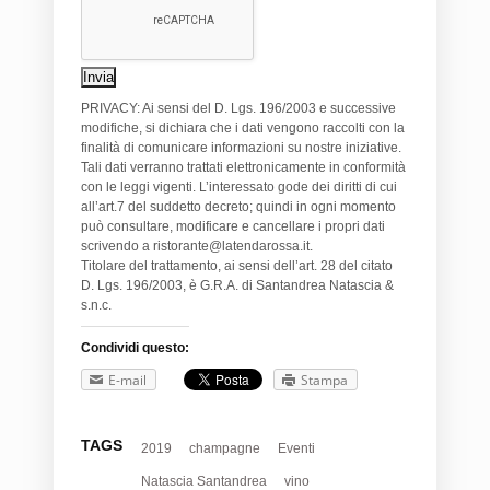
PRIVACY: Ai sensi del D. Lgs. 196/2003 e successive
modifiche, si dichiara che i dati vengono raccolti con la
finalità di comunicare informazioni su nostre iniziative.
Tali dati verranno trattati elettronicamente in conformità
con le leggi vigenti. L’interessato gode dei diritti di cui
all’art.7 del suddetto decreto; quindi in ogni momento
può consultare, modificare e cancellare i propri dati
scrivendo a ristorante@latendarossa.it.
Titolare del trattamento, ai sensi dell’art. 28 del citato
D. Lgs. 196/2003, è G.R.A. di Santandrea Natascia &
s.n.c.
Condividi questo:
E-mail
Stampa
TAGS
2019
champagne
Eventi
Natascia Santandrea
vino