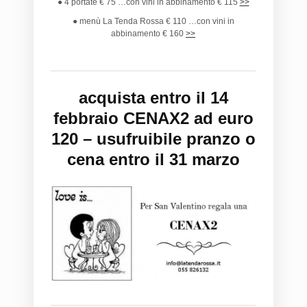
● 4 portate € 75 …con vini in abbinamento € 115
>>
● menù La Tenda Rossa € 110 …con vini in
abbinamento € 160
>>
acquista entro il 14
febbraio CENAX2 ad euro
120 – usufruibile pranzo o
cena entro il 31 marzo