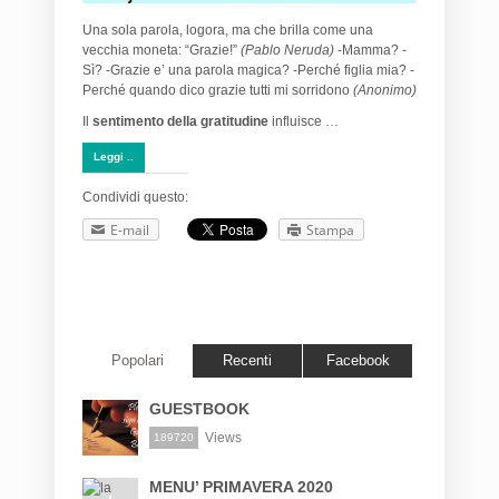
Una sola parola, logora, ma che brilla come una
vecchia moneta: “Grazie!”
(Pablo Neruda)
-Mamma? -
Sì? -Grazie e’ una parola magica? -Perché figlia mia? -
Perché quando dico grazie tutti mi sorridono
(Anonimo)
Il
sentimento della gratitudine
influisce …
Leggi ..
Condividi questo:
E-mail
Stampa
Popolari
Recenti
Facebook
GUESTBOOK
Views
189720
MENU’ PRIMAVERA 2020