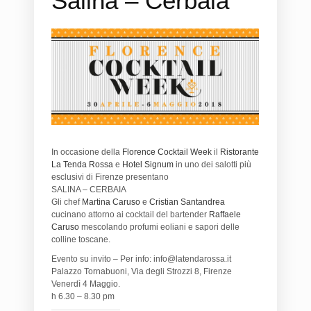
Salina – Cerbaia
In occasione della
Florence Cocktail Week
il
Ristorante
La Tenda Rossa
e
Hotel Signum
in uno dei salotti più
esclusivi di Firenze presentano
SALINA – CERBAIA
Gli chef
Martina Caruso
e
Cristian Santandrea
cucinano attorno ai cocktail del bartender
Raffaele
Caruso
mescolando profumi eoliani e sapori delle
colline toscane.
Evento su invito – Per info: info@latendarossa.it
Palazzo Tornabuoni, Via degli Strozzi 8, Firenze
Venerdì 4 Maggio.
h 6.30 – 8.30 pm