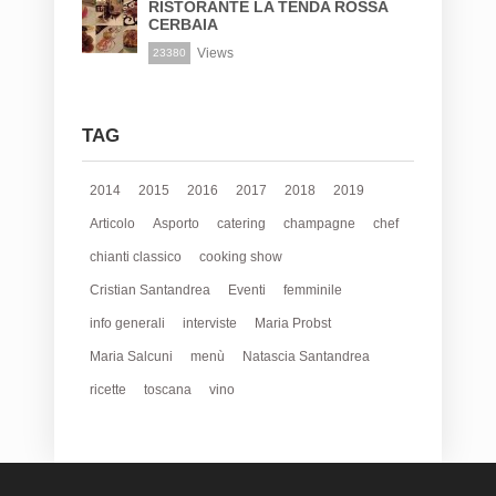
RISTORANTE LA TENDA ROSSA
CERBAIA
Views
23380
TAG
2014
2015
2016
2017
2018
2019
Articolo
Asporto
catering
champagne
chef
chianti classico
cooking show
Cristian Santandrea
Eventi
femminile
info generali
interviste
Maria Probst
Maria Salcuni
menù
Natascia Santandrea
ricette
toscana
vino