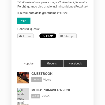
Sì? -Grazie e’ una parola magica? -Perché figlia mia? -
Perché quando dico grazie tutti mi sorridono
(Anonimo)
Il
sentimento della gratitudine
influisce …
Leggi ..
Condividi questo:
E-mail
Stampa
Popolari
Recenti
Facebook
GUESTBOOK
Views
189714
MENU’ PRIMAVERA 2020
Views
43501