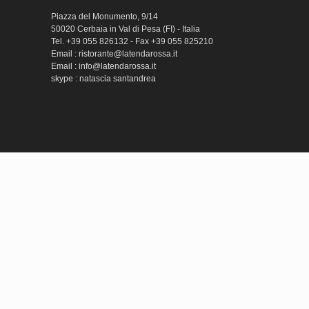
Piazza del Monumento, 9/14
50020 Cerbaia in Val di Pesa (FI) - Italia
Tel. +39 055 826132 - Fax +39 055 825210
Email : ristorante@latendarossa.it
Email : info@latendarossa.it
skype : natascia santandrea