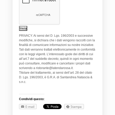
PRIVACY: Ai sensi del D. Lgs. 196/2003 e successive
modifiche, si dichiara che i dati vengono raccolti con la
finalità di comunicare informazioni su nostre iniziative.
Tali dati verranno trattati elettronicamente in conformità
con le leggi vigenti. L’interessato gode dei diritti di cui
all’art.7 del suddetto decreto; quindi in ogni momento
può consultare, modificare e cancellare i propri dati
scrivendo a ristorante@latendarossa.it.
Titolare del trattamento, ai sensi dell’art. 28 del citato
D. Lgs. 196/2003, è G.R.A. di Santandrea Natascia &
s.n.c.
Condividi questo:
E-mail
Stampa