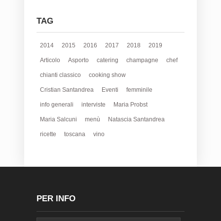
TAG
2014
2015
2016
2017
2018
2019
Articolo
Asporto
catering
champagne
chef
chianti classico
cooking show
Cristian Santandrea
Eventi
femminile
info generali
interviste
Maria Probst
Maria Salcuni
menù
Natascia Santandrea
ricette
toscana
vino
PER INFO