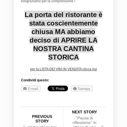
Ringraziamo per la comprensione !
La porta del ristorante è
stata coscientemente
chiusa MA abbiamo
deciso di APRIRE LA
NOSTRA CANTINA
STORICA
per la LISTA DEI VINI IN VENDITA clicca qui
Condividi questo:
E-mail
Stampa
NEXT STORY
PREVIOUS
“Pausa di
STORY
riflessione” in
siamo chiusi per
attesa di una