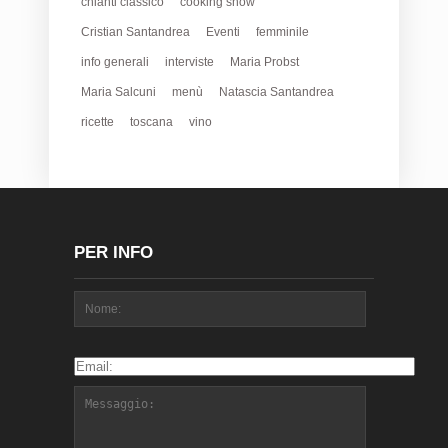
chianti classico
cooking show
Cristian Santandrea
Eventi
femminile
info generali
interviste
Maria Probst
Maria Salcuni
menù
Natascia Santandrea
ricette
toscana
vino
PER INFO