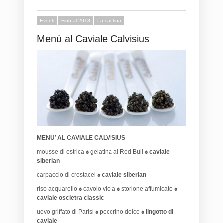
Eventi
Fino al 2018
La cantina
Menù al Caviale Calvisius
MENU’ AL CAVIALE CALVISIUS
mousse di ostrica ♠ gelatina al Red Bull ♠
caviale
siberian
carpaccio di crostacei ♠
caviale siberian
riso acquarello ♠ cavolo viola ♠ storione affumicato ♠
caviale oscietra classic
uovo griffato di Parisi ♠ pecorino dolce ♠
lingotto di
caviale