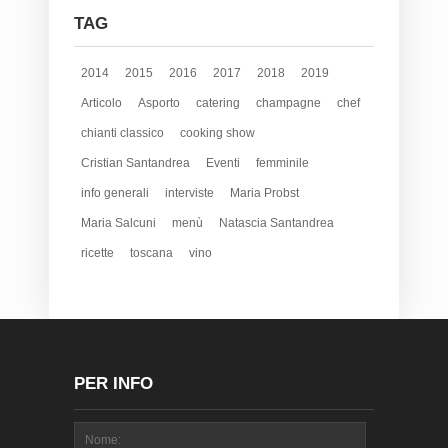
TAG
2014
2015
2016
2017
2018
2019
Articolo
Asporto
catering
champagne
chef
chianti classico
cooking show
Cristian Santandrea
Eventi
femminile
info generali
interviste
Maria Probst
Maria Salcuni
menù
Natascia Santandrea
ricette
toscana
vino
PER INFO