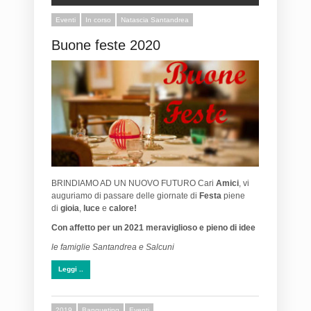
Eventi
In corso
Natascia Santandrea
Buone feste 2020
BRINDIAMO AD UN NUOVO FUTURO Cari
Amici
, vi
auguriamo di passare delle giornate di
Festa
piene
di
gioia
,
luce
e
calore!
Con affetto per un 2021 meraviglioso e pieno di idee
le famiglie Santandrea e Salcuni
Leggi ..
2019
Banqueting
Eventi