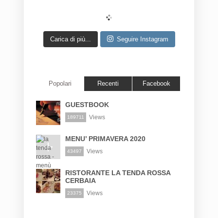
Carica di più...
Seguire Instagram
Popolari
Recenti
Facebook
GUESTBOOK
Views
189711
MENU’ PRIMAVERA 2020
Views
43497
RISTORANTE LA TENDA ROSSA
CERBAIA
Views
23375