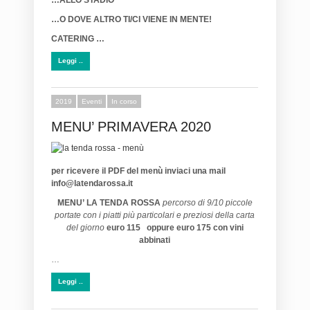
…O DOVE ALTRO TI/CI VIENE IN MENTE!
CATERING …
Leggi ..
2019
Eventi
In corso
MENU’ PRIMAVERA 2020
per ricevere il PDF del menù inviaci una mail
info@latendarossa.it
MENU’ LA TENDA ROSSA
percorso di 9/10 piccole
portate con i piatti più particolari e preziosi della carta
del giorno
euro 115 oppure euro 175 con vini
abbinati
…
Leggi ..