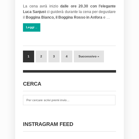
La cena avrà inizio
dalle ore 20.30 con l’elegante
Luca Sanjust
ci guiderà durante la cena per degustare
il
Boggina Bianco, il Boggina Rosso in Anfora
e …
Leggi ..
1
2
3
4
Successivo »
CERCA
INSTRAGRAM FEED