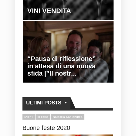
VINI VENDITA
“Pausa di riflessione”
in attesa di una nuova
sfida |”Il nostr...
ULTIMI POSTS
Eventi
In corso
Natascia Santandrea
Buone feste 2020