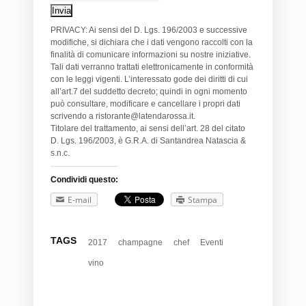
PRIVACY: Ai sensi del D. Lgs. 196/2003 e successive
modifiche, si dichiara che i dati vengono raccolti con la
finalità di comunicare informazioni su nostre iniziative.
Tali dati verranno trattati elettronicamente in conformità
con le leggi vigenti. L’interessato gode dei diritti di cui
all’art.7 del suddetto decreto; quindi in ogni momento
può consultare, modificare e cancellare i propri dati
scrivendo a ristorante@latendarossa.it.
Titolare del trattamento, ai sensi dell’art. 28 del citato
D. Lgs. 196/2003, è G.R.A. di Santandrea Natascia &
s.n.c.
Condividi questo:
E-mail
Stampa
TAGS
2017
champagne
chef
Eventi
vino