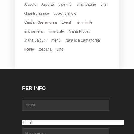
Articolo
Asporto
catering
champagne
chef
chianti classico
cooking show
Cristian Santandrea
Eventi
femminile
info generali
interviste
Maria Probst
Maria Salcuni
menù
Natascia Santandrea
ricette
toscana
vino
PER INFO