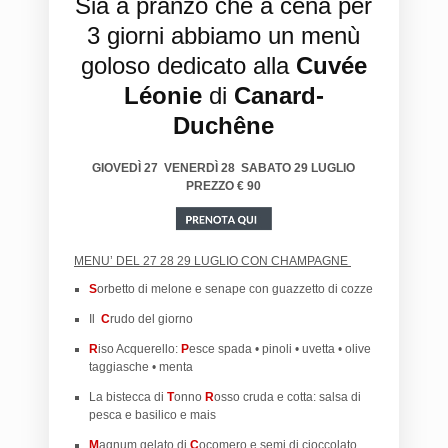
Sia a pranzo che a cena per
3 giorni abbiamo un menù
goloso dedicato alla
Cuvée
Léonie
di
Canard-
Duchêne
GIOVEDÌ 27 VENERDÌ 28 SABATO 29 LUGLIO
PREZZO € 90
MENU’ DEL 27 28 29 LUGLIO CON CHAMPAGNE
S
orbetto di melone e senape con guazzetto di cozze
Il
C
rudo del giorno
R
iso Acquerello:
P
esce spada • pinoli • uvetta • olive
taggiasche • menta
La bistecca di
T
onno
R
osso cruda e cotta: salsa di
pesca e basilico e mais
M
agnum gelato di
C
ocomero e semi di cioccolato