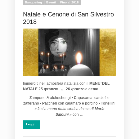
Banqueting
Eventi
Fino al 2018
Natale e Cenone di San Silvestro
2018
Immergiti nell’atmosfera natalizia con il
MENU’ DEL
NATALE
25 ‹pranzo› ↔ 26 ‹pranzo e cena›
Z
ampone & alchechengi •
C
apasanta, carciofi e
zafferano •
P
accheri con calamaro e porcino •
T
ortellini
« fatti a mano dalla storica ricetta di
Maria
Salcuni
»
con …
Leggi ..