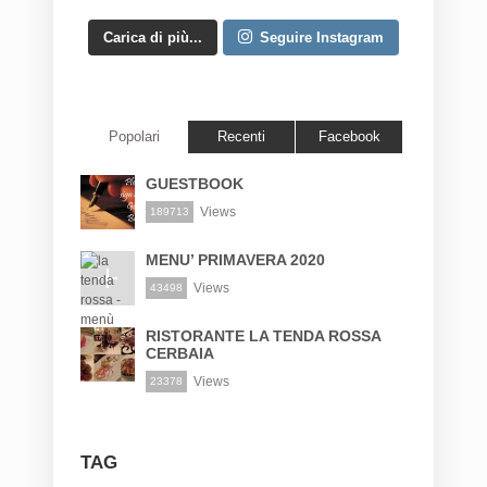
Carica di più...
Seguire Instagram
Popolari
Recenti
Facebook
GUESTBOOK
Views
189713
MENU’ PRIMAVERA 2020
Views
43498
RISTORANTE LA TENDA ROSSA
CERBAIA
Views
23378
TAG