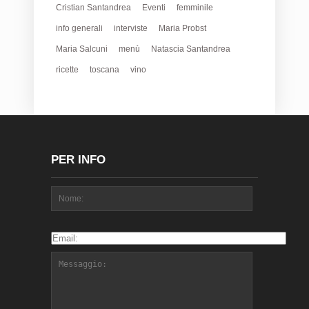
Cristian Santandrea
Eventi
femminile
info generali
interviste
Maria Probst
Maria Salcuni
menù
Natascia Santandrea
ricette
toscana
vino
PER INFO