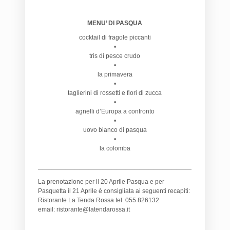
MENU’ DI PASQUA
cocktail di fragole piccanti
•
tris di pesce crudo
•
la primavera
•
taglierini di rossetti e fiori di zucca
•
agnelli d’Europa a confronto
•
uovo bianco di pasqua
•
la colomba
_________________________________________
La prenotazione per il 20 Aprile Pasqua e per
Pasquetta il 21 Aprile è consigliata ai seguenti recapiti:
Ristorante La Tenda Rossa tel. 055 826132
email: ristorante@latendarossa.it
_________________________________________