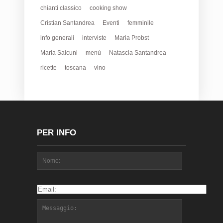
chianti classico
cooking show
Cristian Santandrea
Eventi
femminile
info generali
interviste
Maria Probst
Maria Salcuni
menù
Natascia Santandrea
ricette
toscana
vino
PER INFO