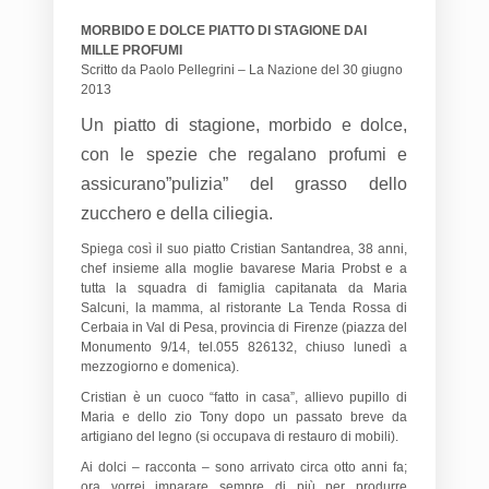
MORBIDO E DOLCE PIATTO DI STAGIONE DAI
MILLE PROFUMI
Scritto da Paolo Pellegrini – La Nazione del 30 giugno
2013
Un piatto di stagione, morbido e dolce,
con le spezie che regalano profumi e
assicurano”pulizia” del grasso dello
zucchero e della ciliegia.
Spiega così il suo piatto Cristian Santandrea, 38 anni,
chef insieme alla moglie bavarese Maria Probst e a
tutta la squadra di famiglia capitanata da Maria
Salcuni, la mamma, al ristorante La Tenda Rossa di
Cerbaia in Val di Pesa, provincia di Firenze (piazza del
Monumento 9/14, tel.055 826132, chiuso lunedì a
mezzogiorno e domenica).
Cristian è un cuoco “fatto in casa”, allievo pupillo di
Maria e dello zio Tony dopo un passato breve da
artigiano del legno (si occupava di restauro di mobili).
Ai dolci – racconta – sono arrivato circa otto anni fa;
ora vorrei imparare sempre di più per produrre