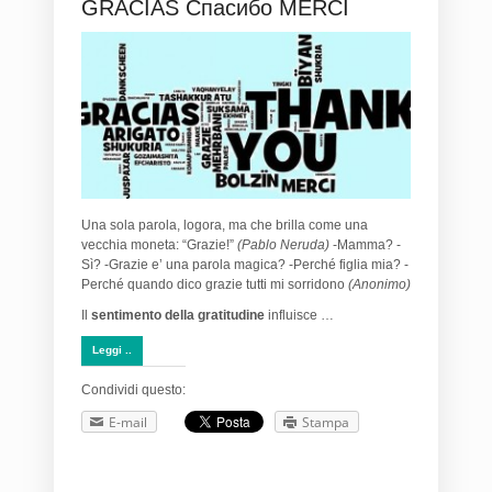
GRACIAS Спасибо MERCI
Una sola parola, logora, ma che brilla come una
vecchia moneta: “Grazie!”
(Pablo Neruda)
-Mamma? -
Sì? -Grazie e’ una parola magica? -Perché figlia mia? -
Perché quando dico grazie tutti mi sorridono
(Anonimo)
Il
sentimento della gratitudine
influisce …
Leggi ..
Condividi questo:
E-mail
Stampa