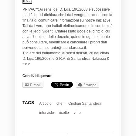
PRIVACY: Ai sensi del D. Lgs. 196/2003 e successive
modifiche, si dichiara che i dati vengono raccolti con la
finalità di comunicare informazioni su nostre iniziative.
Tali dati verranno trattati elettronicamente in conformità
con le leggi vigenti. L’interessato gode dei diritti di cui
all’art.7 del suddetto decreto; quindi in ogni momento
può consultare, modificare e cancellare i propri dati
scrivendo a ristorante@latendarossa.it.
Titolare del trattamento, ai sensi dell’art. 28 del citato
D. Lgs. 196/2003, è G.R.A. di Santandrea Natascia &
s.n.c.
Condividi questo:
E-mail
Stampa
TAGS
Articolo
chef
Cristian Santandrea
interviste
ricette
vino