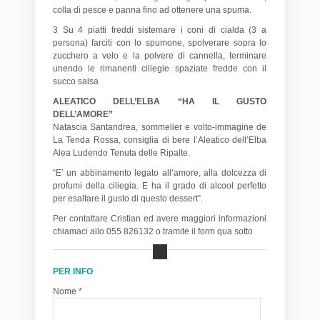
colla di pesce e panna fino ad ottenere una spuma.
3 Su 4 piatti freddi sistemare i coni di cialda (3 a
persona) farciti con lo spumone, spolverare sopra lo
zucchero a velo e la polvere di cannella, terminare
unendo le rimanenti ciliegie spaziate fredde con il
succo salsa
ALEATICO DELL’ELBA “HA IL GUSTO
DELL’AMORE”
Natascia Santandrea, sommelier e volto-immagine de
La Tenda Rossa, consiglia di bere l’Aleatico dell’Elba
Alea Ludendo Tenuta delle Ripalte.
“E’ un abbinamento legato all’amore, alla dolcezza di
profumi della ciliegia. E ha il grado di alcool perfetto
per esaltare il gusto di questo dessert”.
Per contattare Cristian ed avere maggiori informazioni
chiamaci allo 055 826132 o tramite il form qua sotto
PER INFO
Nome *