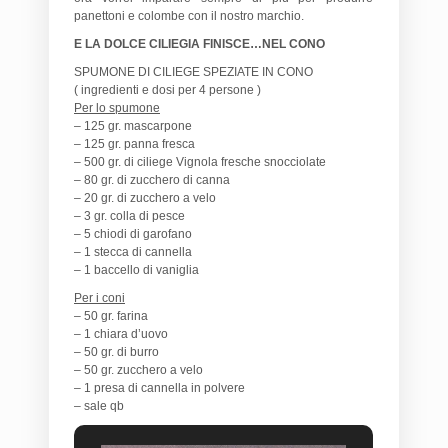
panettoni e colombe con il nostro marchio.
E LA DOLCE CILIEGIA FINISCE…NEL CONO
SPUMONE DI CILIEGE SPEZIATE IN CONO
( ingredienti e dosi per 4 persone )
Per lo spumone
– 125 gr. mascarpone
– 125 gr. panna fresca
– 500 gr. di ciliege Vignola fresche snocciolate
– 80 gr. di zucchero di canna
– 20 gr. di zucchero a velo
– 3 gr. colla di pesce
– 5 chiodi di garofano
– 1 stecca di cannella
– 1 baccello di vaniglia
Per i coni
– 50 gr. farina
– 1 chiara d’uovo
– 50 gr. di burro
– 50 gr. zucchero a velo
– 1 presa di cannella in polvere
– sale qb