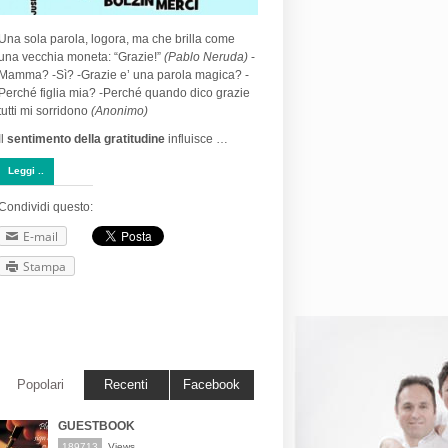
Una sola parola, logora, ma che brilla come
una vecchia moneta: “Grazie!”
(Pablo Neruda)
-
Mamma? -Sì? -Grazie e’ una parola magica? -
Perché figlia mia? -Perché quando dico grazie
tutti mi sorridono
(Anonimo)
Il
sentimento della gratitudine
influisce …
Leggi ..
Condividi questo:
E-mail
Stampa
Popolari
Recenti
Facebook
GUESTBOOK
189713
Views