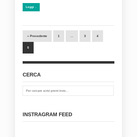
Leggi ..
« Precedente
1
…
3
4
5
CERCA
INSTRAGRAM FEED