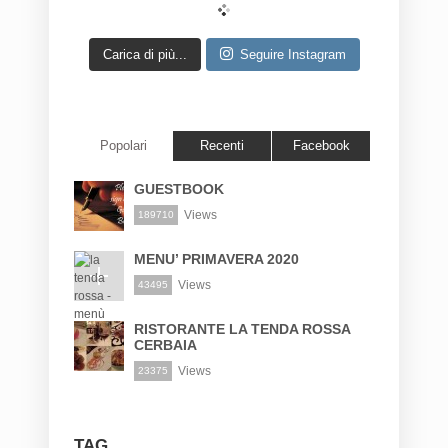
Carica di più...
Seguire Instagram
Popolari
Recenti
Facebook
GUESTBOOK
Views
189710
MENU’ PRIMAVERA 2020
Views
43495
RISTORANTE LA TENDA ROSSA
CERBAIA
Views
23375
TAG