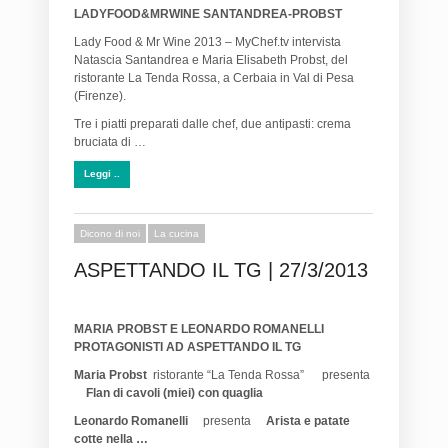
LADYFOOD&MRWINE SANTANDREA-PROBST
Lady Food & Mr Wine 2013 – MyChef.tv intervista
Natascia Santandrea e Maria Elisabeth Probst, del
ristorante La Tenda Rossa, a Cerbaia in Val di Pesa
(Firenze).
Tre i piatti preparati dalle chef, due antipasti: crema
bruciata di …
Leggi ..
Dicono di noi
La cucina
ASPETTANDO IL TG | 27/3/2013
MARIA PROBST E LEONARDO ROMANELLI
PROTAGONISTI AD ASPETTANDO IL TG
Maria Probst
ristorante “La Tenda Rossa” presenta
Flan di cavoli (miei) con quaglia
Leonardo Romanelli
presenta
Arista e patate
cotte nella …