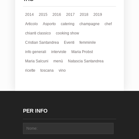
2014
2015
2016
2017
2018
2019
Articolo
Asporto
catering
champagne
chef
chianti classico
cooking show
Cristian Santandrea
Eventi
femminile
info generali
interviste
Maria Probst
Maria Salcuni
menù
Natascia Santandrea
ricette
toscana
vino
PER INFO