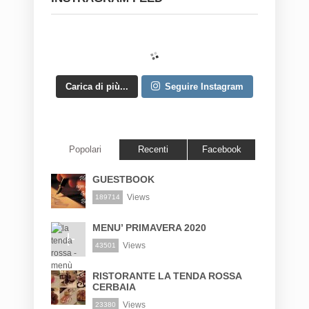
Carica di più...
Seguire Instagram
Popolari
Recenti
Facebook
GUESTBOOK
Views
189714
MENU’ PRIMAVERA 2020
Views
43501
RISTORANTE LA TENDA ROSSA
CERBAIA
Views
23380