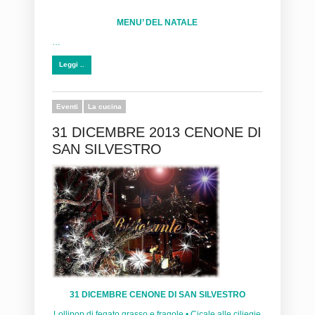
MENU’ DEL NATALE
…
Leggi ..
Eventi
La cucina
31 DICEMBRE 2013 CENONE DI
SAN SILVESTRO
31 DICEMBRE CENONE DI SAN SILVESTRO
Lollipop di fegato grasso e fragole • Cicale alle ciliegie