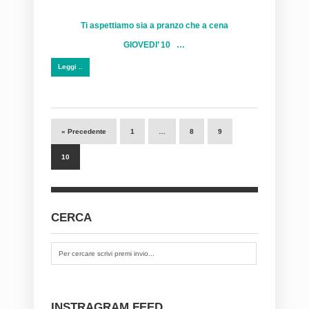
Ti aspettiamo sia a pranzo che a cena
GIOVEDI’ 10 …
Leggi ..
« Precedente
1
…
8
9
10
CERCA
INSTRAGRAM FEED