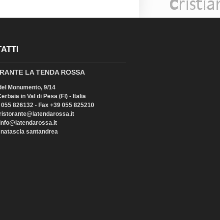
ATTI
RANTE LA TENDA ROSSA
del Monumento, 9/14
rbaia in Val di Pesa (FI) - Italia
9 055 826132 - Fax +39 055 825210
 ristorante@latendarossa.it
 info@latendarossa.it
 natascia santandrea