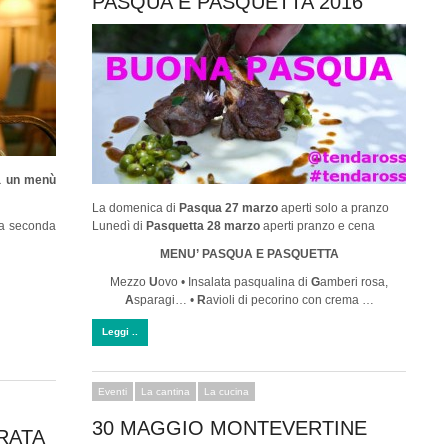
PASQUA E PASQUETTA 2016
a un menù
La domenica di
Pasqua 27 marzo
aperti solo a pranzo
 a seconda
Lunedì di
Pasquetta 28 marzo
aperti pranzo e cena
MENU’ PASQUA E
PASQUETTA
Mezzo
U
ovo • Insalata pasqualina di
G
amberi rosa,
A
sparagi… •
R
avioli di pecorino con crema …
Leggi ..
Eventi
La cantina
La cucina
30 MAGGIO MONTEVERTINE
RATA