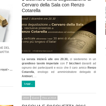
Cervaro della Sala con Renzo
Cotarella
NE DEL
MATTIA
La serata inizierà alle ore 20.30,
ci siederemo in un
grandioso tavolo imperiale
con
7 bicchieri
davanti ad
ognuno dei partecipanti e ecco che il caro amico
Renzo
 royal • …
Cotarella
, enologo ed amministratore delegato di
Antinori
, …
Leggi ..
2016
Eventi
Fino al 2018