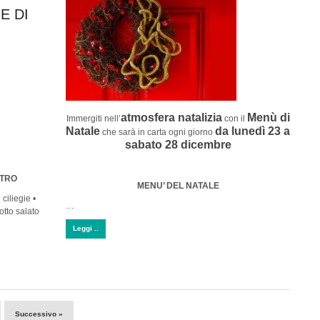
E DI
atmosfera natalizia
Menù di
Immergiti nell’
con il
Natale
da lunedì 23 a
che sarà in carta ogni giorno
sabato 28 dicembre
STRO
MENU’ DEL NATALE
ciliegie •
…
otto salato
Leggi ..
Successivo »