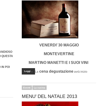
VENERDI’ 30 MAGGIO
RANDIOSO
MONTEVERTINE
O QUESTA
MARTINO MANETTI E I SUOI VINI
 IN POI
cena degustazione
Leggi ..
La
avrà inizio
Eventi
La cucina
MENU’ DEL NATALE 2013