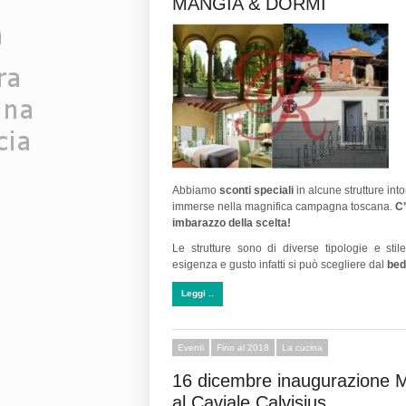
MANGIA & DORMI
Abbiamo
sconti speciali
in alcune strutture int
immerse nella magnifica campagna toscana.
C’
imbarazzo della scelta!
Le strutture sono di diverse tipologie e stil
esigenza e gusto infatti si può scegliere dal
be
Leggi ..
Eventi
Fino al 2018
La cucina
16 dicembre inaugurazione 
al Caviale Calvisius