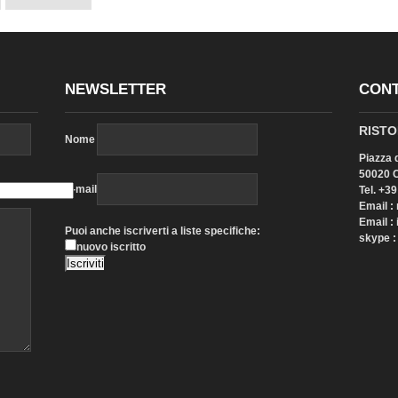
NEWSLETTER
CONT
RISTO
Nome
Piazza 
50020 Ce
E-mail
Tel. +3
Email :
Email :
Puoi anche iscriverti a liste specifiche:
skype :
nuovo iscritto