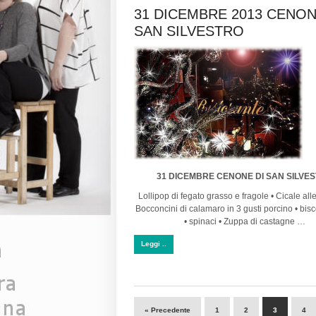
31 DICEMBRE 2013 CENON
SAN SILVESTRO
31 DICEMBRE CENONE DI SAN SILVE
Lollipop di fegato grasso e fragole • Cicale alle 
Bocconcini di calamaro in 3 gusti porcino • bisc
• spinaci • Zuppa di castagne …
Leggi ..
« Precedente
1
2
3
4