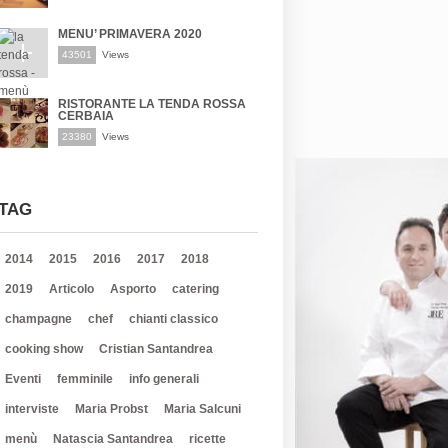
MENU’ PRIMAVERA 2020
43501
Views
RISTORANTE LA TENDA ROSSA
CERBAIA
23380
Views
TAG
2014
2015
2016
2017
2018
2019
Articolo
Asporto
catering
champagne
chef
chianti classico
cooking show
Cristian Santandrea
Eventi
femminile
info generali
interviste
Maria Probst
Maria Salcuni
menù
Natascia Santandrea
ricette