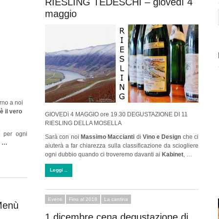
RIESLING TEDESCHI – giovedì 4
maggio
orno a noi
è il vero
GIOVEDì 4 MAGGIO ore 19.30 DEGUSTAZIONE DI 11
RIESLING DELLA MOSELLA
e per ogni
Sarà con noi
Massimo Maccianti
di
Vino e Design
che ci
d …
aiuterà a far chiarezza sulla classificazione da sciogliere
ogni dubbio quando ci troveremo davanti ai
Kabinet
, …
Leggi ..
Eventi
Fino al 2018
La cantina
Menù
1 dicembre cena degustazione di